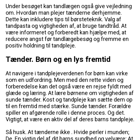
Under besøget kan tandlægen også give vejledning
om. Hvordan man plejer tænderne derhjemme.
Dette kan inkludere tips til børsteteknik. Valg af
tandpasta og vigtigheden af, at bruge tandtråd. At
være informeret og forberedt kan hjælpe med, at
reducere angst før tandlægebesøg og fremme en
positiv holdning til tandpleje.
Tænder. Børn og en lys fremtid
At navigere i tandplejeverdenen for børn kan virke
som en udfordring. Men med den rette viden og
forberedelse kan det også være en rejse fyldt med
glæde og læring. At lære børnene om vigtigheden af
sunde tænder. Kost og tandpleje kan sætte dem op
til en fremtid med stærke. Sunde tænder. Forældre
spiller en afgørende rolle i denne proces. Og det.
Vigtigt, at være en aktiv del af deres barns tandpleje.
Så husk. At tænderne ikke . Hvide perler i munden;
De. En vigtig del af dit barns sundhed og velvære; At