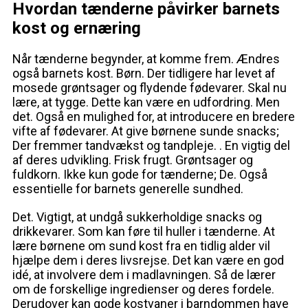
Hvordan tænderne påvirker barnets
kost og ernæring
Når tænderne begynder, at komme frem. Ændres
også barnets kost. Børn. Der tidligere har levet af
mosede grøntsager og flydende fødevarer. Skal nu
lære, at tygge. Dette kan være en udfordring. Men
det. Også en mulighed for, at introducere en bredere
vifte af fødevarer. At give børnene sunde snacks;
Der fremmer tandvækst og tandpleje. . En vigtig del
af deres udvikling. Frisk frugt. Grøntsager og
fuldkorn. Ikke kun gode for tænderne; De. Også
essentielle for barnets generelle sundhed.
Det. Vigtigt, at undgå sukkerholdige snacks og
drikkevarer. Som kan føre til huller i tænderne. At
lære børnene om sund kost fra en tidlig alder vil
hjælpe dem i deres livsrejse. Det kan være en god
idé, at involvere dem i madlavningen. Så de lærer
om de forskellige ingredienser og deres fordele.
Derudover kan gode kostvaner i barndommen have