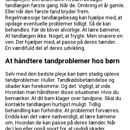
tandlægen første gang. Når de. Omkring et år gamle.
Eller når den første tand bryder frem.
Regelmæssige tandlægebesøg kan hjælpe med, at
opdage eventuelle problemer tidligt. Så de kan
behandles. Før de bliver alvorlige. At lære børnene;
At tandlægen ikke. Noget, at frygte. Men snarere en
ven. Der hjælper med, at passe på deres tænder. .
En værdifuld del af deres udvikling.
At håndtere tandproblemer hos børn
Selv med den bedste pleje kan børn stadig opleve
tandproblemer. Huller. Tandkødsbetændelse og
skader kan forekomme. Og det. Vigtigt, at vide.
Hvordan man håndterer disse situationer. Hvis du
bemærker. At dit barn klager over tandpine. Skal du
kontakte tandlægen hurtigst muligt. Tidlig
behandling kan forhindre. At problemet forværres.
Endda kan det være nødvendigt, at lære børnene
om. Hvordan de kan passe på deres tænder. Når
de;I leg eller også sport for, at undgå skader.