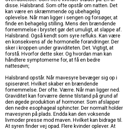
disse. Halsbrand. Som ofte opstår om natten. Det
kan være en skræmmende og ubehagelig
oplevelse. Når man ligger i sengen og forsøger, at
finde en behagelig stilling. Mens den brændende
fornemmelse i brystet gør det umuligt, at slappe af.
Halsbrand. Også kendt som syre refluks. Kan være
en konsekvens af de hormonelle forandringer. Der
sker i kroppen under graviditeten. Det. Vigtigt, at
forstå. Hvorfor dette sker. Og hvordan man kan
håndtere symptomerne for, at få en bedre
nattesøvn;
Halsbrand opstår. Når mavesyre bevæger sig op i
spiserøret. Hvilket skaber en brændende
fornemmelse. Der ofte. Værre. Når man ligger ned.
Graviditet kan forværre denne tilstand på grund af
den øgede produktion af hormoner. Som afslapper
den nedre esophageal sphincter. Der normalt holder
mavesyren på plads. Endda kan den voksende
livmoder presse mod maven. Hvilket kan bidrage til.
At syren finder vej opad. Flere kvinder oplever. At