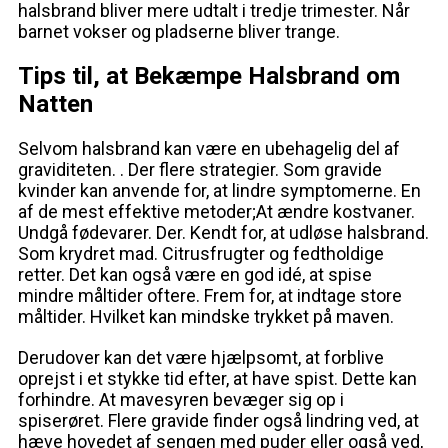
halsbrand bliver mere udtalt i tredje trimester. Når
barnet vokser og pladserne bliver trange.
Tips til, at Bekæmpe Halsbrand om
Natten
Selvom halsbrand kan være en ubehagelig del af
graviditeten. . Der flere strategier. Som gravide
kvinder kan anvende for, at lindre symptomerne. En
af de mest effektive metoder;At ændre kostvaner.
Undgå fødevarer. Der. Kendt for, at udløse halsbrand.
Som krydret mad. Citrusfrugter og fedtholdige
retter. Det kan også være en god idé, at spise
mindre måltider oftere. Frem for, at indtage store
måltider. Hvilket kan mindske trykket på maven.
Derudover kan det være hjælpsomt, at forblive
oprejst i et stykke tid efter, at have spist. Dette kan
forhindre. At mavesyren bevæger sig op i
spiserøret. Flere gravide finder også lindring ved, at
hæve hovedet af sengen med puder eller også ved,